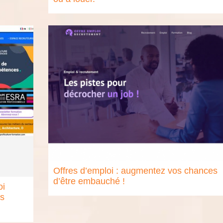
Offres d’emploi : augmentez vos chances
d’être embauché !
oi
es