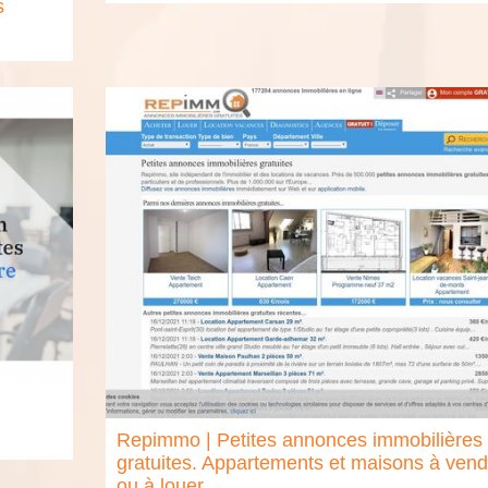
s
Repimmo | Petites annonces im­mobi­lières
gratuites. Ap­par­te­ments et maisons à vend
ou à louer.